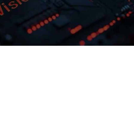
多模态多层级知识库权限管理
激活企业数据资产
，可根据业务需
NO钱包问学支持文本、、、
佳实践效
片、、音视频、、、网页等结
私有模型微调训
构化知识格式有效整合，，， 可结合
定制专属大模
进行管理控制，，，保障数据安
预约专家咨询
下载NO钱包问学介绍
准确率低的问
全，，，打造企业级私域知识库。