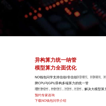
异构算力统一纳管
模型算力全面优化
NO钱包问学支持信创/非信创、、
牌CPU与GPU异构多端算力的统一管
理，，，，解决大模型算
颈，，，，可根据模型
预约专家咨询
下载NO钱包问学介绍
型，，，，弹性调