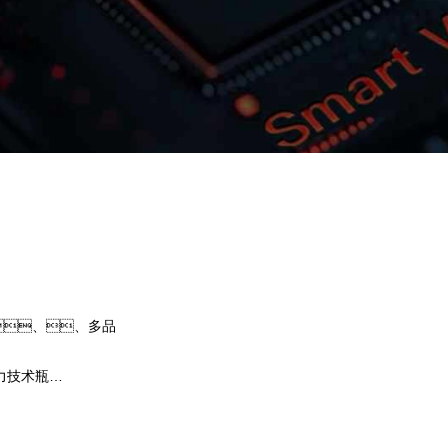
NO钱包问学
智算基础设施
算力调度加速
智算中心
国内外主流模型一键调用
企业私有模型高效微调训练
、、多品
提供40+基础大模型，，，
求灵活选择开发应用，，，尝试最
力技术瓶
果。。。NO钱包问学提供完整
、、芯片类
练工具集，，，，帮助企业
预约专家咨询
下载NO钱包问学介绍
型，，，，解决模型应用